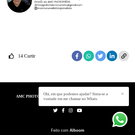
14
Curtir
Olá, em que podemos ajudar? Sinta-se a
✕
AMC PHOTOPRESS - AGÊNCIA DE FOTOJORNALISMO
/
vontade em me chamar no Whats.
CONTATO
Feito com
Alboom