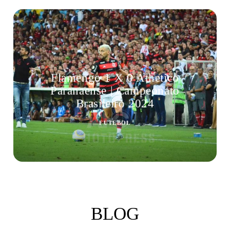
Flamengo 1 X 0 Athetico
Paranaense | Campeonato
Brasileiro 2024
FUTEBOL
BLOG