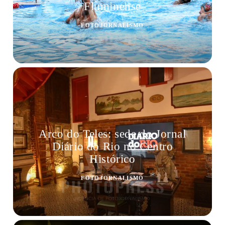
Fluminense
FOTOJORNALISMO
Arco do Teles: sede do Jornal
Diário do Rio no Centro
Histórico
FOTOJORNALISMO