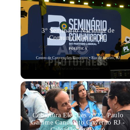
3º Seminário Nacional de
Comunicação do PL
POLITICA
Centro de Convenções Riocentro • Rio de Janeiro, RJ
Cobertura Eleições 2022. Paulo
Ganime Candidato Governo RJ -
Calçadão de Bangu